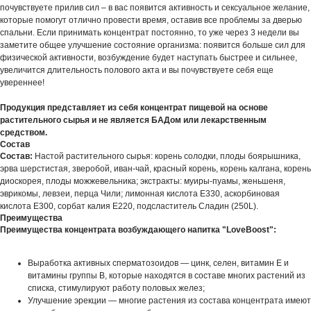
почувствуете прилив сил – в вас появится активность и сексуальное желание,
которые помогут отлично провести время, оставив все проблемы за дверью
спальни. Если принимать концентрат постоянно, то уже через 3 недели вы
заметите общее улучшение состояние организма: появится больше сил для
физической активности, возбуждение будет наступать быстрее и сильнее,
увеличится длительность полового акта и вы почувствуете себя еще
увереннее!
Продукция представляет из себя концентрат пищевой на основе
растительного сырья и не является БАДом или лекарственным
средством.
Состав
Состав:
Настой растительного сырья: корень солодки, плоды боярышника,
эрва шерстистая, зверобой, иван-чай, красный корень, корень калгана, корень
диоскорея, плоды можжевельника; экстракты: муиры-пуамы, женьшеня,
эврикомы, левзеи, перца Чили; лимонная кислота Е330, аскорбиновая
кислота Е300, сорбат калия Е220, подсластитель Сладин (250L).
Преимущества
Преимущества концентрата возбуждающего напитка "LoveBoost":
Выработка активных сперматозоидов — цинк, селен, витамин Е и
витамины группы В, которые находятся в составе многих растений из
списка, стимулируют работу половых желез;
Улучшение эрекции — многие растения из состава концентрата имеют