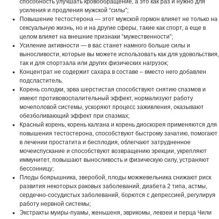
способность улучшать кровообращение, а это как раз и нужно для
усиления и продления мужской “силы”;
Повышение тестостерона — этот мужской гормон влияет не только на
сексуальную жизнь, но и на другие сферы, такие как спорт, а еще в
целом влияет на внешние признаки “мужественности”;
Усиление активности — в вас станет намного больше силы и
выносливости, которые вы можете использовать как для удовольствия,
так и для спортзала или других физических нагрузок;
Концентрат не содержит сахара в составе – вместо него добавлен
подсластитель.
Корень солодки, эрва шерстистая способствуют снятию спазмов и
имеют противовоспалительный эффект, нормализуют работу
мочеполовой системы, ускоряют процесс заживления, оказывают
обезболивающий эффект при спазмах;
Красный корень, корень калгана и корень диоскорея применяются для
повышения тестостерона, способствуют быстрому зачатию, помогают
в лечении простатита и бесплодия, облегчают затрудненное
мочеиспускание и способствуют возвращению эрекции, укрепляют
иммунитет, повышают выносливость и физическую силу, устраняют
бессонницу;
Плоды боярышника, зверобой, плоды можжевельника снижают риск
развития некоторых раковых заболеваний, диабета 2 типа, астмы,
сердечно-сосудистых заболеваний, борются с депрессией, регулируя
работу нервной системы;
Экстракты муиры-пуамы, женьшеня, эврикомы, левзеи и перца Чили