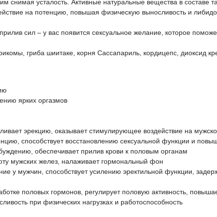
им снимая усталость. Активные натуральные вещества в составе таки
йствие на потенцию, повышая физическую выносливость и либидо,
прилив сил – у вас появится сексуальное желание, которое помож
рикомы, гриба шиитаке, корня Сассапариль, кордицепс, диоксид кр
ию
чению ярких оргазмов
ливает эрекцию, оказывает стимулирующее воздействие на мужско
нцию, способствует восстановлению сексуальной функции и повы
збуждению, обеспечивает прилив крови к половым органам
оту мужских желез, налаживает гормональный фон
ние у мужчин, способствует усилению эректильной функции, задерж
аботке половых гормонов, регулирует половую активность, повыша
сливость при физических нагрузках и работоспособность