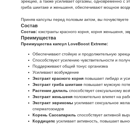
эрекцию, а также усиливает оргазмы, одновременно с эт
гриба шиитаке и женьшеня, обеспечивают мощное возде
Приняв капсулы перед половым актом, вы почувствуете 
Состав
Состав:
кэкстракты красного корня, корня женьшеня, эв
Преимущества
Преимущества капсул LoveBoost Extreme:
Обеспечивают стойкую и продолжительную эрекц
Способствуют усилению чувствительности и полу
Поддерживают общий тонус организма
Усиливают возбуждение
Экстракт красного корня
повышает либидо и уси
Экстракт гриба шиитаке
повышает мужскую поте
Растение дялиль
способствует сексуальному во
Экстракт женьшеня
положительно влияет на раб
Экстракт эврикомы
усиливает сексуальное жела
сперматозоидов
Корень Сассапариль
способствует активной выр
Кордицепс
усиливает активность, повышает выно