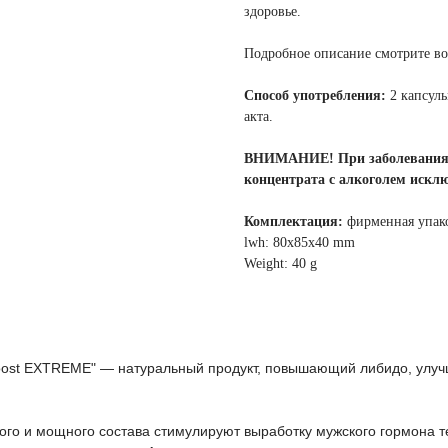
здоровье.
Подробное описание смотрите в
Способ употребления:
2 капсулы
акта.
ВНИМАНИЕ! При заболеваниях 
концентрата с алкоголем исклю
Комплектация:
фирменная упако
lwh: 80x85x40 mm
Weight: 40 g
oost EXTREME" — натуральный продукт, повышающий либидо, улучш
ого и мощного состава стимулируют выработку мужского гормона т