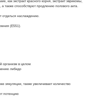
е, как экстракт красного корня, экстракт эврикомы,
 а также способствуют продлению полового акта.
ет отдаться наслаждению.
емния (Е551).
й организм в целом
шению либидо
ке эякуляции, также увеличивает количество
ет потенцию